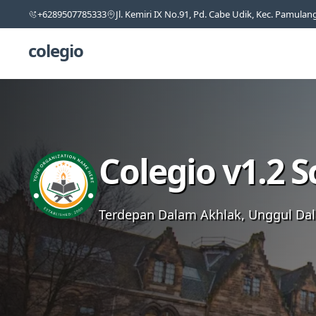
+6289507785333
Jl. Kemiri IX No.91, Pd. Cabe Udik, Kec. Pamula
colegio
Colegio v1.2 
Terdepan Dalam Akhlak, Unggul Dal