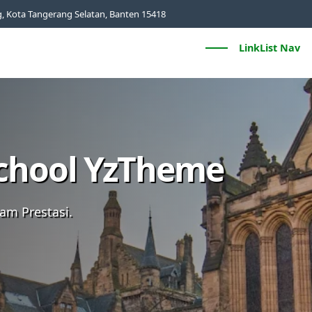
ng, Kota Tangerang Selatan, Banten 15418
LinkList Nav
Quick Link
Tentan
School YzTheme
am Prestasi.