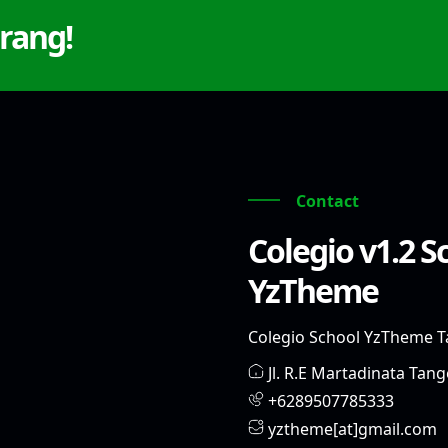
rang!
Contact
Colegio v1.2 S
YzTheme
Colegio School YzTheme T
Jl. R.E Martadinata Tan
+6289507785333
yztheme[at]gmail.com