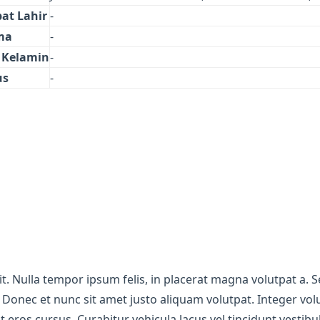
at Lahir
-
ma
-
s Kelamin
-
us
-
t. Nulla tempor ipsum felis, in placerat magna volutpat a. S
is. Donec et nunc sit amet justo aliquam volutpat. Integer vol
eros cursus. Curabitur vehicula lacus vel tincidunt vestibulu