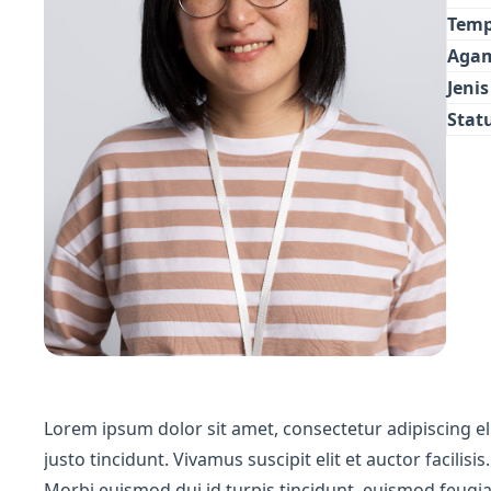
Temp
Aga
Jeni
Stat
Lorem ipsum dolor sit amet, consectetur adipiscing eli
justo tincidunt. Vivamus suscipit elit et auctor facilis
Morbi euismod dui id turpis tincidunt, euismod feugiat 