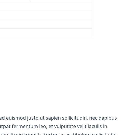
ed euismod justo ut sapien sollicitudin, nec dapibus
utpat fermentum leo, et vulputate velit iaculis in.
m. Proin fringilla, tortor ac vestibulum sollicitudin,