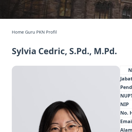
Home
Guru PKN
Profil
Sylvia Cedric, S.Pd., M.Pd.
N
Jaba
Pend
NUP
NIP
No. 
Emai
Alam